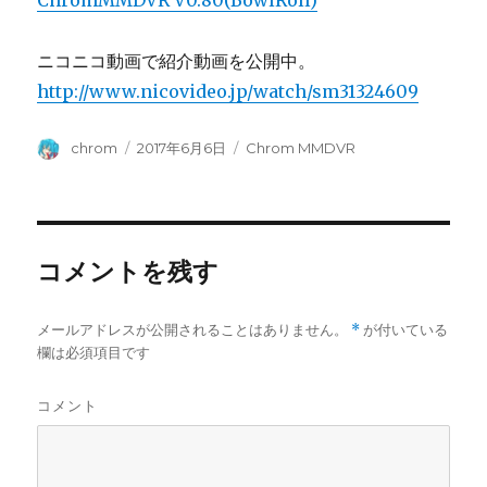
ChromMMDVR V0.80(BowlRoll)
ニコニコ動画で紹介動画を公開中。
http://www.nicovideo.jp/watch/sm31324609
投
chrom
投
2017年6月6日
カ
Chrom MMDVR
稿
稿
テ
者
日:
ゴ
リ
ー
コメントを残す
メールアドレスが公開されることはありません。
*
が付いている
欄は必須項目です
コメント