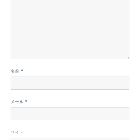
名前
*
メール
*
サイト