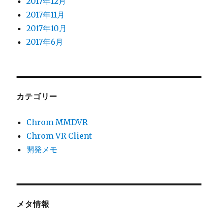
2017年12月
2017年11月
2017年10月
2017年6月
カテゴリー
Chrom MMDVR
Chrom VR Client
開発メモ
メタ情報