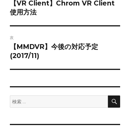
稿
【VR Client】Chrom VR Client
前
使用方法
の
ナ
投
ビ
稿:
ゲ
次
【MMDVR】今後の対応予定
次
ー
(2017/11)
の
シ
投
稿:
ョ
ン
検
検
索
索: