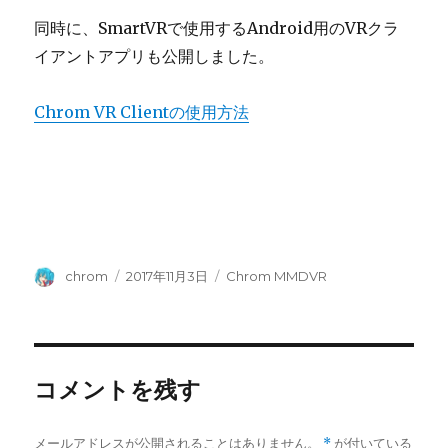
同時に、SmartVRで使用するAndroid用のVRクラ
イアントアプリも公開しました。
Chrom VR Clientの使用方法
投
chrom
投
2017年11月3日
カ
Chrom MMDVR
稿
稿
テ
者
日:
ゴ
リ
ー
コメントを残す
メールアドレスが公開されることはありません。
*
が付いている