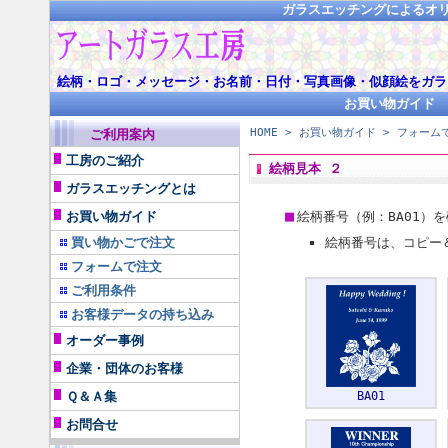
ガラスエッチングによるオ
絵柄・ロゴ・メッセージ・お名前・日付・写真画像・似顔絵をガラ
お買い物ガイド
HOME
>
お買い物ガイド
>
フォーム
ご利用案内
工房のご紹介
絵柄見本 ２
ガラスエッチングとは
■
お買い物ガイド
絵柄番号（例：BA01）
買い物かごで注文
絵柄番号は、コピー
フォームで注文
ご利用条件
お客様データの持ち込み
オーダー事例
企業・団体のお客様
Ｑ＆Ａ集
BA01
お問合せ